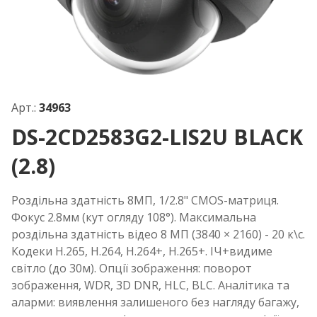
Арт.:
34963
DS-2CD2583G2-LIS2U BLACK
(2.8)
Роздільна здатність 8МП, 1/2.8" CMOS-матриця.
Фокус 2.8мм (кут огляду 108°). Максимальна
роздільна здатність відео 8 МП (3840 × 2160) - 20 к\с.
Кодеки H.265, H.264, H.264+, H.265+. ІЧ+видиме
світло (до 30м). Опції зображення: поворот
зображення, WDR, 3D DNR, HLC, BLC. Аналітика та
аларми: виявлення залишеного без нагляду багажу,