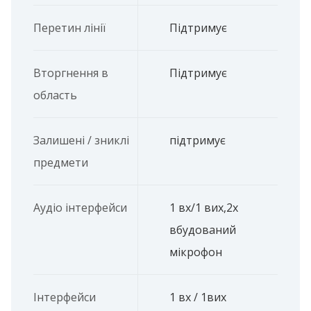
Перетин лінії
Підтримує
Вторгнення в
Підтримує
область
Залишені / зниклі
підтримує
предмети
Аудіо інтерфейси
1 вх/1 вих,2x
вбудований
мікрофон
Інтерфейси
1 вх / 1вих