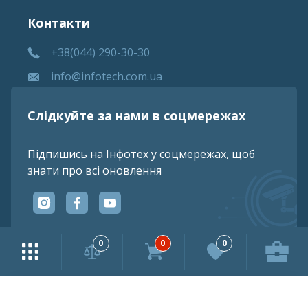
Контакти
+38(044) 290-30-30
info@infotech.com.ua
Слідкуйте за нами в соцмережах
Підпишись на Інфотех у соцмережах, щоб
знати про всі оновлення
0
0
0
Iнформацiя, надана на сайтi, є конфiденцiйною i не пiдлягяє
розголошенню.