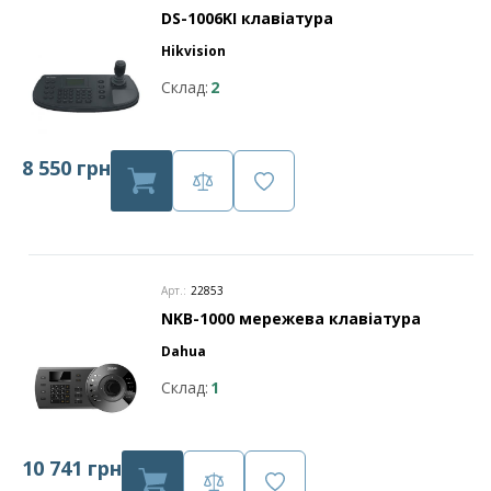
DS-1006KI клавіатура
Hikvision
Склад:
2
8 550 грн
Арт.:
22853
NKB-1000 мережева клавіатура
Dahua
Склад:
1
10 741 грн