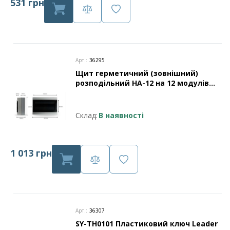
531 грн
Арт.:
36295
Щит герметичний (зовнішний)
розподільний HA-12 на 12 модулів
IP65 (прозорі дверцята) Leader
Склад:
В наявності
1 013 грн
Арт.:
36307
SY-TH0101 Пластиковий ключ Leader