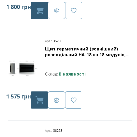
1 800 грн
Арт.:
36296
Щит герметичний (зовнішний)
розподільний HA-18 на 18 модулів,
захист IP65 (прозорі дверцята)
Leader
Склад:
В наявності
1 575 грн
Арт.:
36298