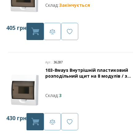
Склад:
Закінчується
405 грн
Арт.:
36287
103-8ways Внутрішній пластиковий
розподільний щит на 8 модулів / з
нульовою шиною захист IP40 Leader
Склад:
3
430 грн