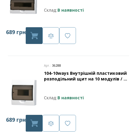
Склад:
В наявності
689 грн
Арт.:
36288
104-10ways Внутрішній пластиковий
розподільний щит на 10 модулів / з
нульовою шиною захист IP40 Leader
Склад:
В наявності
689 грн