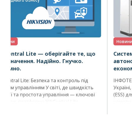
Новини
Новин
ikCentral Lite — оберігайте те, що
Систем
ає значення. Надійно. Гнучко.
автон
озумно.
економ
ikCentral Lite: Безпека та контроль під
ІНФОТЕХ
овним управлінням У світі, де швидкість
Україні
еакції та простота управління — ключові
(ESS) дл
актори, платформа HikCentral Lite
комерці
ропонує потужне рішення для малого та
акумуля
ереднього бізнесу. Вона поєднує відеос...
вашому 
забез...