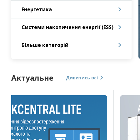
Енергетика
Системи накопичення енергії (ESS)
Бiльше категорiй
Актуальне
Дивитись всі