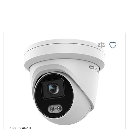
Арт.:
29644