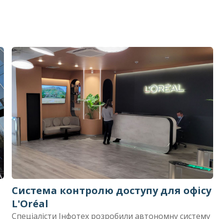
Система контролю доступу для офісу
L'Oréal
Спеціалісти Інфотех розробили автономну систему