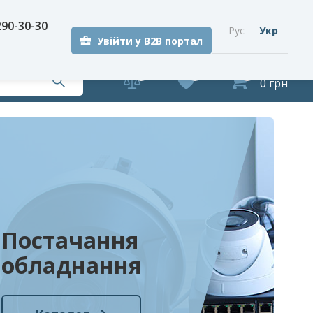
290-30-30
Рус
Укр
Увійти у B2B портал
0
0
0
0 грн
Постачання
обладнання