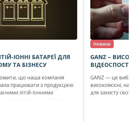
Новини
ІТІЙ-ІОННІ БАТАРЕЇ ДЛЯ
GANZ – ВИСОКО
МУ ТА БІЗНЕСУ
ВІДЕОСПОСТЕР
домити, що наша компанія
GANZ — це вибір ти
ала працювати з продукцією
високоякісні, надій
асними літій-іонними
для захисту своїх об
інверторами, які забезпечать
абільне енергопостачання в
ації.