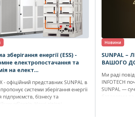
и
Новини
а зберігання енергії (ESS) -
SUNPAL – Л
омне електропостачання та
ВАШОГО ДО
ія на елект...
Ми раді пові
INFOTECH поч
 - офіційний представник SUNPAL в
SUNPAL — суч
, пропонує системи зберігання енергії
батареями та 
я підприємств, бізнесу та
надійне та ст
йних об'єктів. Наші літієві
будь-якій ситу
торні батареї LiFePO4 допоможуть
бізнесу стати енергонезалежним,