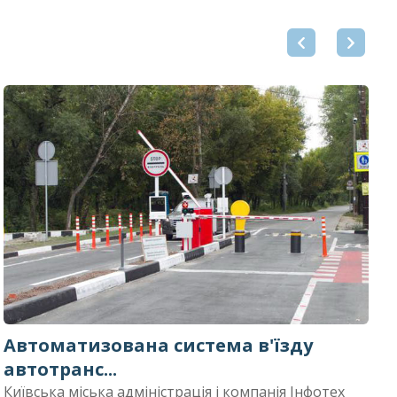
Автоматизована система в'їзду
С
автотранс...
"
Київська міська адміністрація і компанія Інфотех
З