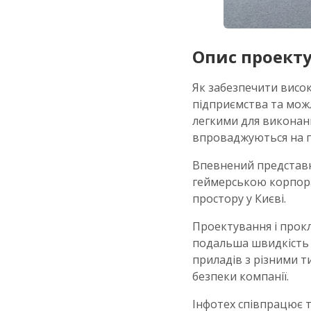
Опис проект
Як забезпечити високу
підприємства та мож
легкими для виконанн
впроваджуються на по
Впевнений представни
геймерською корпорац
простору у Києві.
Проектування і прокл
подальша швидкість в
приладів з різними т
безпеки компанії.
Інфотех співпрацює 