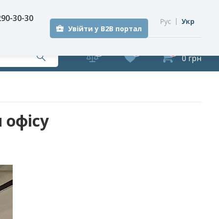
290-30-30
Рус
Укр
Увійти у B2B портал
0
0
0
0 грн
 офісу