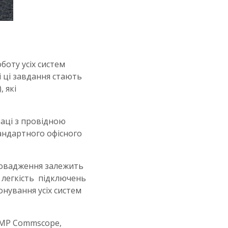
боту усіх систем
 ці завдання стають
 які
раці з провідною
тандартного офісного
провадження залежить
, легкість підключень
онування усіх систем
AMP Commscope,