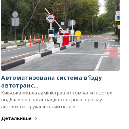
Автоматизована система в'їзду
П
автотранс...
Б
Київська міська адміністрація і компанія Інфотех
К
подбали про організацію контролю проїзду
(
автівок на Труханівський острів
а
Детальніше
Д