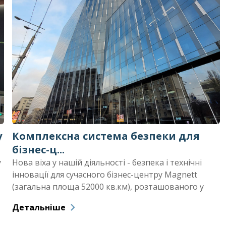
у
Комплексна система безпеки для
бізнес-ц...
у
Нова віха у нашій діяльності - безпека і технічні
інновації для сучасного бізнес-центру Magnett
(загальна площа 52000 кв.км), розташованого у
самому центрі столиці.
Детальніше