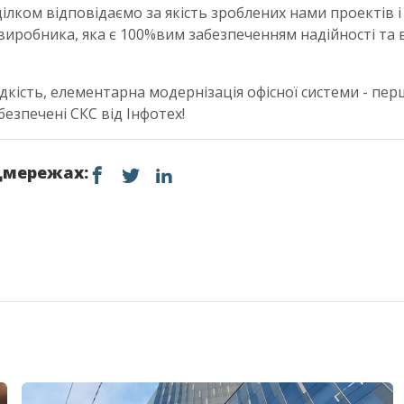
 цілком відповідаємо за якість зроблених нами проектів 
 виробника, яка є 100%вим забезпеченням надійності та в
дкість, елементарна модернізація офісної системи - п
безпечені СКС від Інфотех!
цмережах: