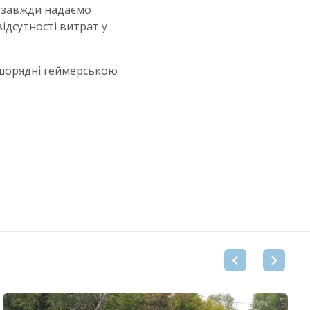
і завжди надаємо
ідсутності витрат у
ершорядні геймерською