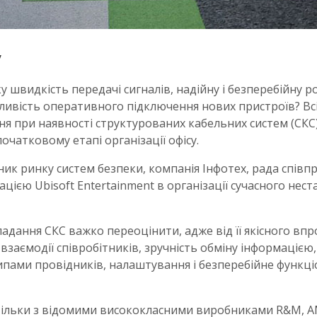
у
 швидкість передачі сигналів, надійну і безперебійну ро
ливість оперативного підключення нових пристроїв? Всі
я при наявності структурованих кабельних систем (СКС),
чатковому етапі організації офісу.
к ринку систем безпеки, компанія Інфотех, рада співп
ією Ubisoft Entertainment в організації сучасного нес
адання СКС важко переоцінити, адже від її якісного в
заємодії співробітників, зручність обміну інформацією
ипами провідників, налаштування і безперебійне функці
тільки з відомими висококласними виробниками R&M, 