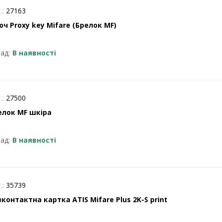
.:
27163
юч Proxy key Mifare (Брелок MF)
ад:
В наявності
.:
27500
елок MF шкіра
ад:
В наявності
.:
35739
зконтактна картка ATIS Mifare Plus 2K-S print