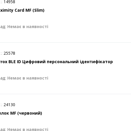
.:
14958
ximity Card MF (Slim)
ад:
Немає в наявності
.:
25578
Prox BLE ID Цифровий персональний ідентифікатор
ад:
Немає в наявності
.:
24130
елок MF (червоний)
ад:
Немає в наявності