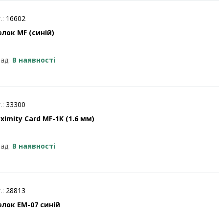
.:
16602
елок MF (синій)
ад:
В наявності
.:
33300
Proximity Card MF-1K (1.6 мм)
ад:
В наявності
.:
28813
елок EM-07 синій