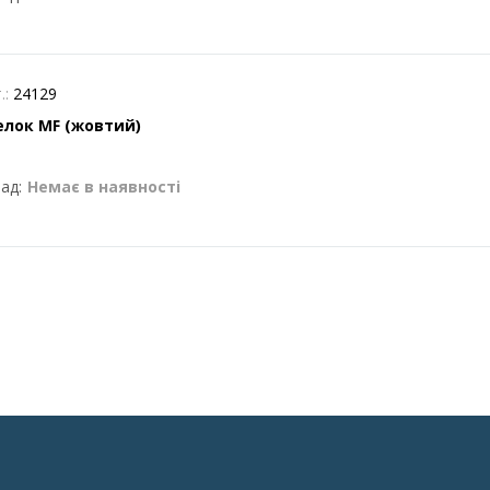
.:
24129
елок MF (жовтий)
ад:
Немає в наявності