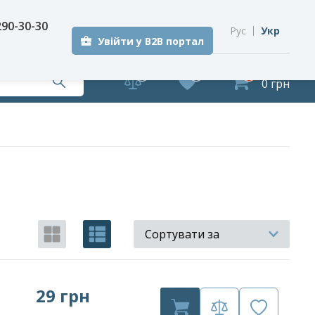
290-30-30
Рус
Укр
Увійти у B2B портал
0
0
0
0 грн
Сортувати за
29 грн