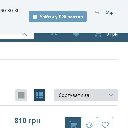
290-30-30
Рус
Укр
Увійти у B2B портал
0
0
0
0 грн
Сортувати за
810 грн