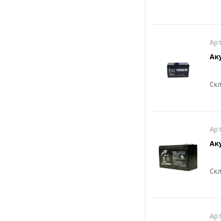
Арт
Аку
Скл
Арт
Ак
Скл
Арт