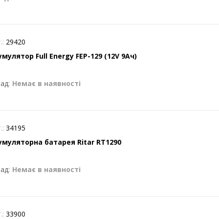
.:
29420
мулятор Full Energy FEP-129 (12V 9Ач)
ад:
Немає в наявності
.:
34195
умуляторна батарея Ritar RT1290
ад:
Немає в наявності
.:
33900