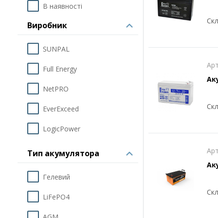
В наявності
Скл
Виробник
SUNPAL
Арт
Full Energy
Ак
NetPRO
Скл
EverExceed
LogicPower
Ritar
Арт
Тип акумулятора
Ак
7STARS
Гелевий
EnerGenie
Скл
LiFePO4
NARADA
AGM