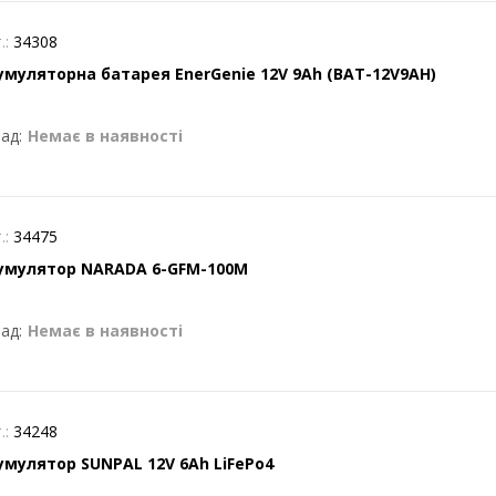
.:
34308
умуляторна батарея EnerGenie 12V 9Ah (BAT-12V9AH)
ад:
Немає в наявності
.:
34475
умулятор NARADA 6-GFM-100M
ад:
Немає в наявності
.:
34248
умулятор SUNPAL 12V 6Ah LiFePo4