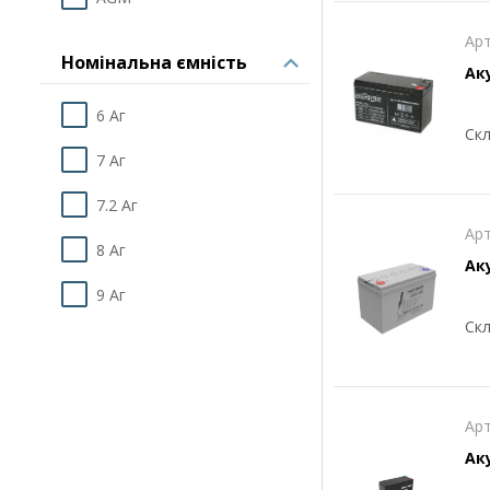
Арт
Номінальна ємність
Ак
6 Аг
Скл
7 Аг
7.2 Аг
Арт
8 Аг
Ак
9 Аг
Скл
18 Аг
20 Аг
Арт
45 Аг
Ак
50 Аг