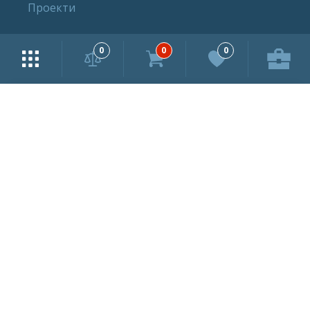
Проекти
0
0
0
Контакти
+38(044) 290-30-30
info@infotech.com.ua
Слідкуйте за нами в соцмережах
Підпишись на Інфотех у соцмережах, щоб
знати про всі оновлення
Iнформацiя, надана на сайтi, є конфiденцiйною i не пiдлягяє