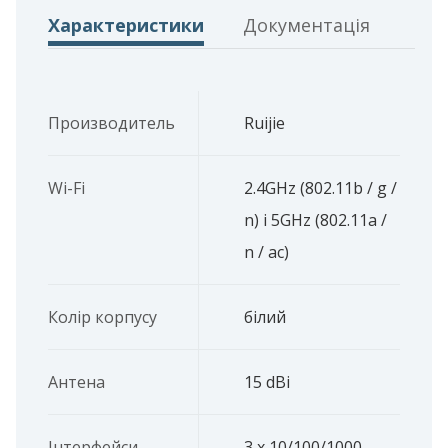
Характеристики
Документація
Производитель
Ruijie
Wi-Fi
2.4GHz (802.11b / g /
n) і 5GHz (802.11a /
n / ac)
Колір корпусу
білий
Антена
15 dBi
Інтерфейси
3 x 10/100/1000