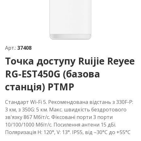
Арт.:
37408
Точка доступу Ruijie Reyee
RG-EST450G (базова
станція) PTMP
Стандарт Wi-Fi 5. Рекомендована відстань з 330F-P:
3 км, з 350G: 5 км. Макс. швидкість бездротового
зв'язку 867 Мбіт/с. Фіксовані порти 3 порти
10/100/1000 Мбіт/с. Посилення антени 15 дБі.
Поляризація H: 120°, V: 13°. IP55, від –30°C до +55°C