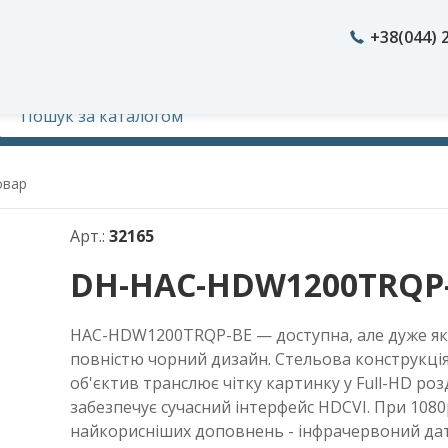
+38(044) 
овар
Арт.:
32165
DH-HAC-HDW1200TRQP-B
HAC-HDW1200TRQP-BE — доступна, але дуже які
повністю чорний дизайн. Стельова конструкція
об'єктив транслює чітку картинку у Full-HD розд
забезпечує сучасний інтерфейс HDCVI. При 1080p
найкорисніших доповнень - інфрачервоний датч