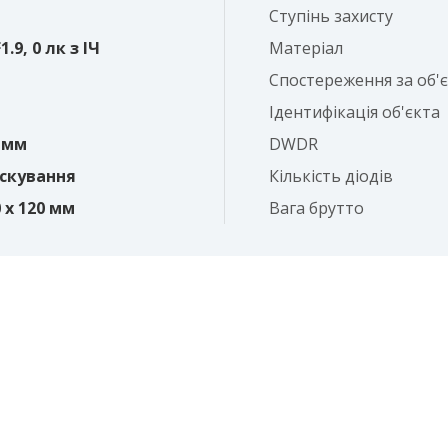
Ступінь захисту
1.9, 0 лк з ІЧ
Матеріал
Спостереження за об'
Ідентифікація об'єкта
3 мм
DWDR
аскування
Кількість діодів
0 x 120 мм
Вага брутто