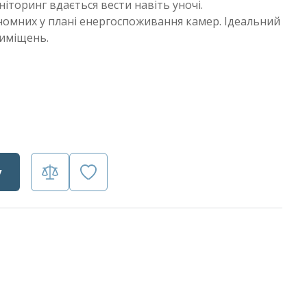
іторинг вдається вести навіть уночі.
номних у плані енергоспоживання камер. Ідеальний
риміщень.
у