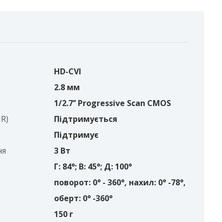
HD-CVI
2.8 мм
1/2.7’’ Progressive Scan CMOS
R)
Підтримується
Підтримує
ня
3 Вт
Г: 84°; В: 45°; Д: 100°
поворот: 0° - 360°, нахил: 0° -78°,
оберт: 0° -360°
150 г