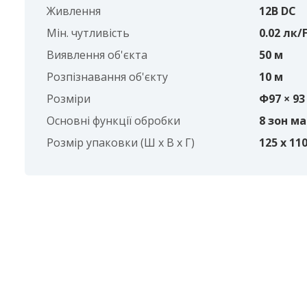
Живлення
12В DC
Мін. чутливість
0.02 лк/F
Виявлення об'єкта
50 м
Розпізнавання об'єкту
10 м
Розміри
Φ97 × 9
Основні функції обробки
8 зон м
Розмір упаковки (Ш х В х Г)
125 x 11