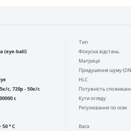
Тип
 (eye-ball)
Фокусна відстань
Матриця
Придушення шуму (DN
ує
HLC
5к/с, 720p - 50к/с
Потужність споживан
00000 с
Кути огляду
Регулювання по осях
+ 50 ° C
Вага