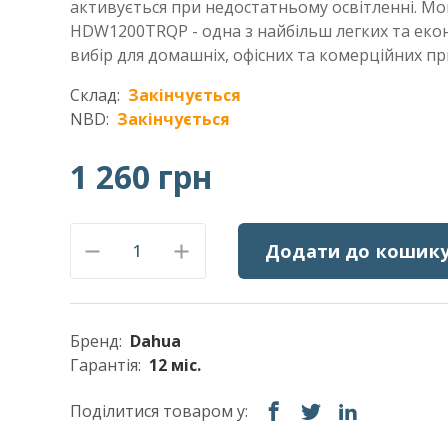
активується при недостатньому освітленні. Мон
HDW1200TRQP - одна з найбільш легких та еко
вибір для домашніх, офісних та комерційних п
Склад:
Закінчується
NBD:
Закінчується
1 260 грн
Додати до кошик
Бренд:
Dahua
Гарантія:
12 міс.
Поділитися товаром у: