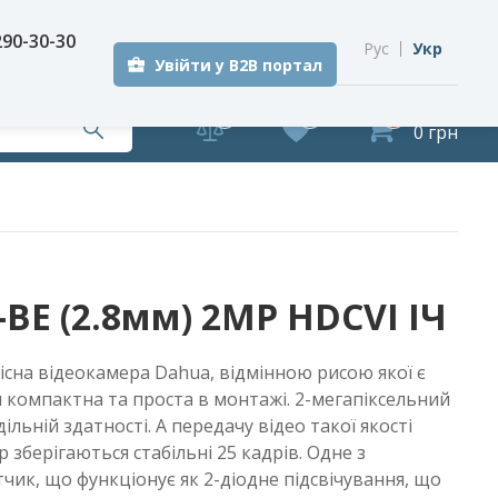
290-30-30
Рус
Укр
Увійти у B2B портал
0
0
0
0 грн
E (2.8мм) 2MP HDCVI ІЧ
сна відеокамера Dahua, відмінною рисою якої є
 компактна та проста в монтажі. 2-мегапіксельний
ільній здатності. А передачу відео такої якості
 зберігаються стабільні 25 кадрів. Одне з
ик, що функціонує як 2-діодне підсвічування, що