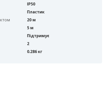
IP50
Пластик
єктом
20 м
5 м
Підтримує
2
0.286 кг