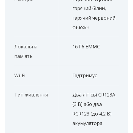
гарячий білий,
гарячий червоний,
фьюжн
Локальна
16 Гб EMMC
пам'ять
Wi-Fi
Підтримує
Тип живлення
Два літієві CR123A
(3 В) або два
RCR123 (до 4,2 В)
акумулятора