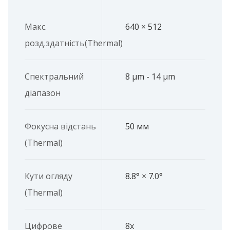
Макс.
640 × 512
розд.здатність(Thermal)
Спектральний
8 μm - 14 μm
діапазон
Фокусна відстань
50 мм
(Thermal)
Кути огляду
8.8° × 7.0°
(Thermal)
Цифрове
8х