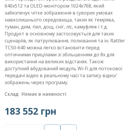
640x512 та OLED-монітором 1024x768, який
забезпечує чітке зображення в суворих умовах
навколишнього середовища, таких як темрява,
туман, дим, пил, дощ, сніг, ліс, камуфляж і т.д.
Продукт в основному застосовується для таких
сценаріїв, як патрулювання, полювання та ін. Rattler
TC50-640 можна легко встановити перед
оптичними прицілами зі збільшенням до 8x для
використання на великих відстанях. Також
доступний вбудований модуль Wi-Fi для потокової
передачі відео в реальному часі та запису відео/
зображень через програму.
Склад:
Немає в наявності
183 552 грн