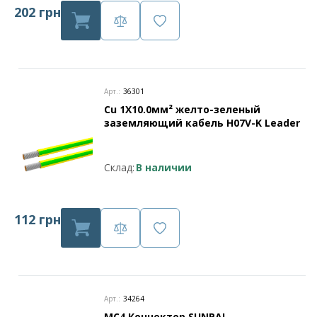
202 грн
Арт.:
36301
Cu 1X10.0мм² желто-зеленый
заземляющий кабель H07V-K Leader
Склад:
В наличии
112 грн
Арт.:
34264
МС4 Коннектор SUNPAL