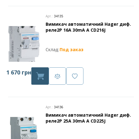
Арт.:
34135
Вимикач автоматичний Hager диф.
реле2P 16A 30mA A CD216J
Склад:
Под заказ
1 670 грн
Арт.:
34136
Вимикач автоматичний Hager диф.
реле2P 25A 30mA A CD225J