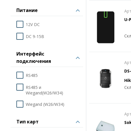
Питание
Арт
U-
12V DC
сч
Скл
DC 9-15В
Интерфейс
подключения
Арт
DS
RS485
Hik
RS485 и
Скл
Wiegand(W26/W34)
Wiegand (W26/W34)
Арт
Тип карт
Sok