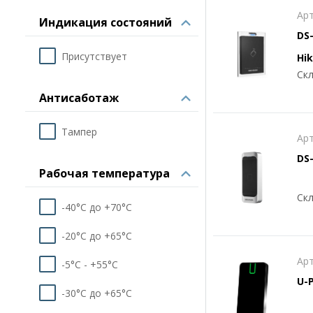
Арт
4-10 cм
Индикация состояний
DS
Присутствует
Hik
Скл
Антисаботаж
Тампер
Арт
DS
Рабочая температура
Скл
-40°C до +70°C
-20°C до +65°C
Арт
-5°С - +55°С
U-P
-30°C до +65°C