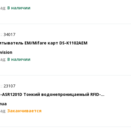
ад:
В наличии
.:
34017
итыватель EM/Mifare карт DS-K1102AEM
vision
ад:
В наличии
.:
23107
I-ASR1201D Тонкий водонепроницаемый RFID-
итыватель
hua
ад:
Заканчивается