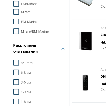
EM/Mifare
Скл
Mifare
EM-Marine
Арт
Mifare/EM-Marine
Сч
Hik
Расстояние
Скл
считывания
≤50mm
Арт
6-8 см
DH
сч
3-6 см
Da
Скл
1-9 см
1-8 см