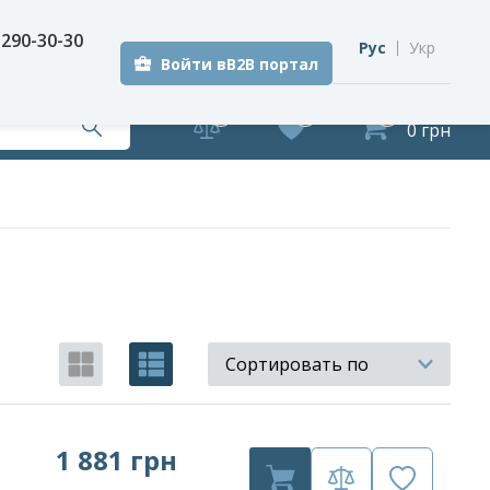
 290-30-30
Рус
Укр
Войти вB2B портал
0
0
0
0 грн
Сортировать по
1 881 грн