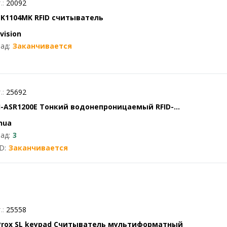
.:
20092
-K1104MK RFID считыватель
vision
ад:
Заканчивается
.:
25692
I-ASR1200E Тонкий водонепроницаемый RFID-
итыватель
hua
ад:
3
D:
Заканчивается
.:
25558
Prox SL keypad Считыватель мультиформатный