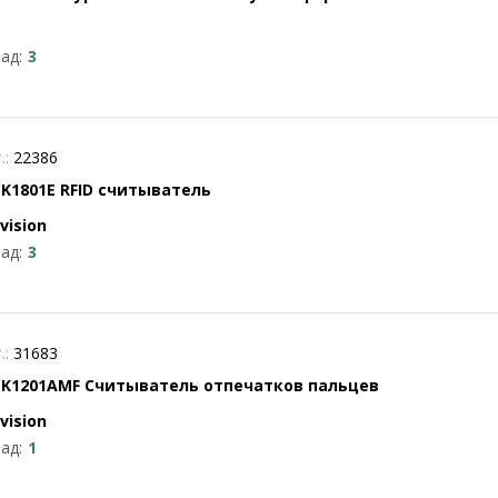
ад:
3
.:
22386
-K1801E RFID считыватель
vision
ад:
3
.:
31683
-K1201AMF Считыватель отпечатков пальцев
vision
ад:
1