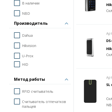
В наличии
Hik
Скл
NBD
Производитель
Арт
Dahua
DS
Hikvision
Hik
Скл
U-Prox
HID
Арт
Метод работы
SL
RFID считыватель
Скл
Считыватель отпечатков
NB
пальцев