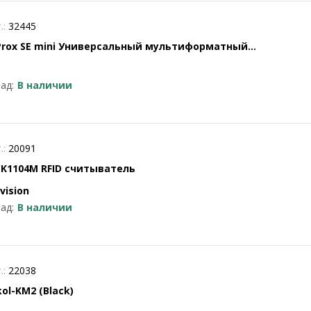
.:
32445
Prox SE mini Универсальный мультиформатный
итыватель идентификаторов и поддержкой OSDP
ад:
В наличии
.:
20091
-K1104M RFID считыватель
vision
ад:
В наличии
.:
22038
ol-KM2 (Black)