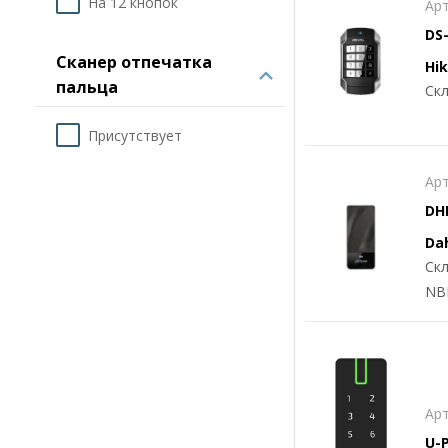
На 12 кнопок
Арт
DS
Сканер отпечатка
Hik
пальца
Скл
Присутствует
Арт
DH
сч
Da
Скл
NB
Арт
U-