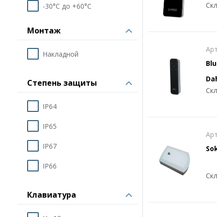
Скл
-30°С до +60°С
Монтаж
Арт
Накладной
Bl
Da
Степень защиты
Скл
IP64
IP65
Арт
IP67
So
IP66
Скл
Клавиатура