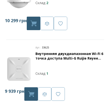
Склад:
2
10 299 грн
Арт.:
33625
Внутренняя двухдиапазонная Wi-Fi 6
точка доступа Multi-G Ruijie Reyee
RG-RAP2260
Склад:
1
9 939 грн