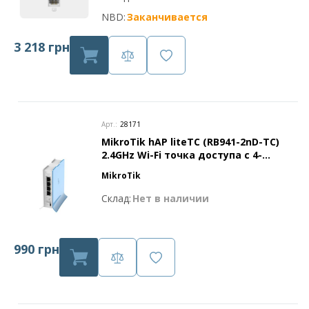
NBD:
Заканчивается
3 218 грн
Арт.:
28171
MikroTik hAP liteTC (RB941-2nD-TC)
2.4GHz Wi-Fi точка доступа с 4-
портами Ethernet для домашнего
MikroTik
использования
Склад:
Нет в наличии
990 грн