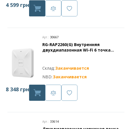
4 599 грн
Арт.:
30667
RG-RAP2260(G) Внутренняя
двухдиапазонная Wi-Fi 6 точка
доступа серии Ruijie Reyee
Склад:
Заканчивается
NBD:
Заканчивается
8 348 грн
Арт.:
33614
Двухдиапазонная наружная точка