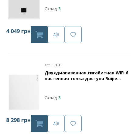
Склад:
3
4 049 грн
Арт.:
33631
Двухдиапазонная гигабитная WIFi 6
настенная точка доступа Ruijie
Reyee RG-RAP1260
Склад:
3
8 298 грн