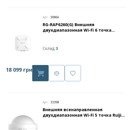
Арт.:
30866
RG-RAP6260(G) Внешняя
двухдиапазонная Wi-Fi 6 точка
доступа серии Ruijie Reyee
Склад:
3
18 099 грн
Арт.:
33398
Внешняя всенаправленная
двухдиапазонная Wi-Fi 5 точка Ruijie
Reyee RG-RAP6202(G)