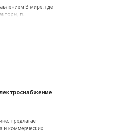
равлением В мире, где
торы, п...
 электроснабжение
не, предлагает
са и коммерческих