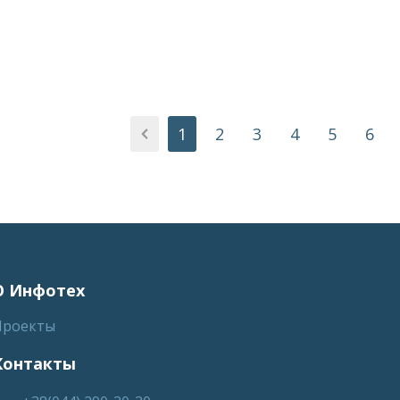
1
2
3
4
5
6
О Инфотех
Проекты
Контакты