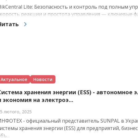
HikCentral Lite: Безопасность и контроль под полным уп
скорость реакции и простота управления — ключевые фак
Читать
Актуальное
Новости
Система хранения энергии (ESS) - автономное
и экономия на электроэ...
5 лютого, 2025
ИНФОТЕХ - официальный представитель SUNPAL в Украи
системы хранения энергии (ESS) для предприятий, бизне
бъ...