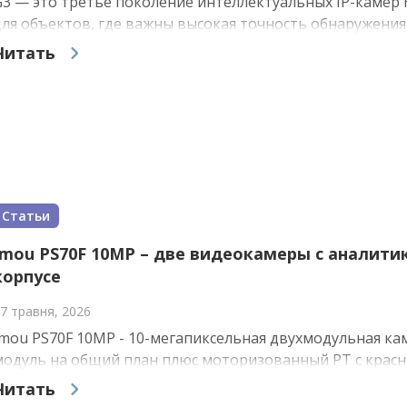
G3 — это третье поколение интеллектуальных IP-камер H
для объектов, где важны высокая точность обнаружения, 
Читать
Статьи
Imou PS70F 10MP – две видеокамеры с аналитик
корпусе
7 травня, 2026
Imou PS70F 10MP - 10-мегапиксельная двухмодульная к
модуль на общий план плюс моторизованный PT с красно
Читать