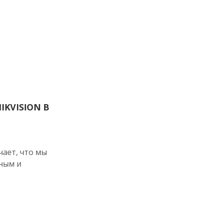
KVISION В
ает, что мы
ным и