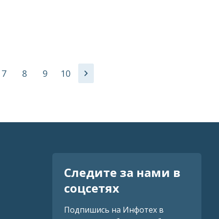
7
8
9
10
Следите за нами в
соцсетях
Подпишись на Инфотех в