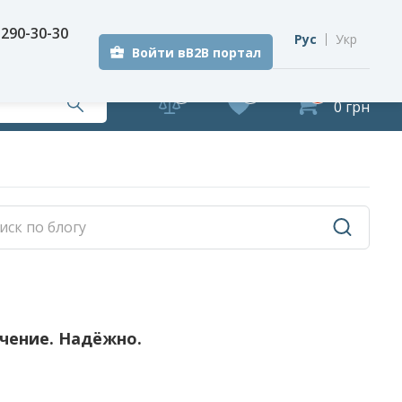
 290-30-30
Рус
Укр
Войти вB2B портал
0
0
0
0 грн
ачение. Надёжно.