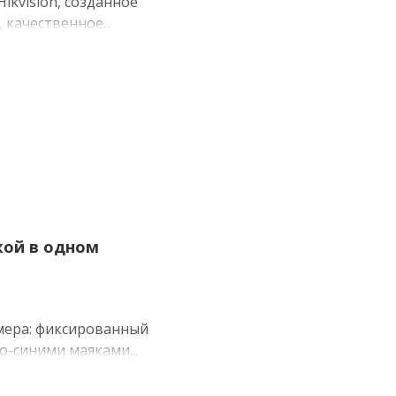
ikvision, созданное
качественное...
ой в ​​одном
амера: фиксированный
-синими маяками...