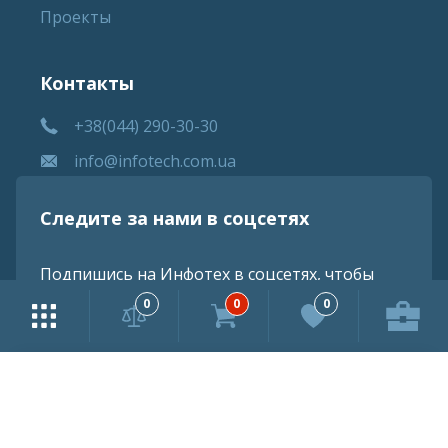
Проекты
Контакты
+38(044) 290-30-30
info@infotech.com.ua
Следите за нами в соцсетях
Подпишись на Инфотех в соцсетях, чтобы
знать обо всех обновлениях
0
0
0
Информация, предоставленная на сайте, является