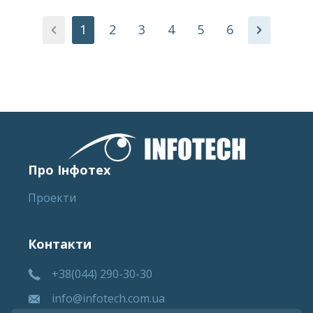
1
2
3
4
5
6
Про Інфотех
Проекти
Контакти
+38(044) 290-30-30
info@infotech.com.ua