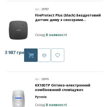
Арт.:
23707
FireProtect Plus (black) Бездротовий
датчик диму з сенсорами
температури і чадного газу
Склад:
В наявності
3 987 грн
Арт.:
22915
KX10DTP Оптико-електронний
комбінований сповіщувач
Pyronix
Склад:
В наявності