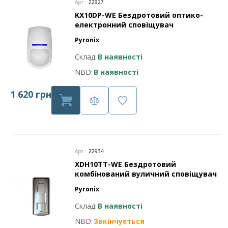
Арт.:
22927
KX10DP-WE Бездротовий оптико-
електронний сповіщувач
Pyronix
Склад:
В наявності
NBD:
В наявності
1 620 грн
Арт.:
22934
XDH10TT-WE Бездротовий
комбінований вуличний сповіщувач
Pyronix
Склад:
В наявності
NBD:
Закінчується