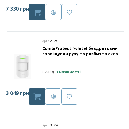
7 330 грн
Арт.:
23699
CombiProtect (white) бездротовий
сповіщувач руху та розбиття скла
Склад:
В наявності
3 049 грн
Арт.:
33358