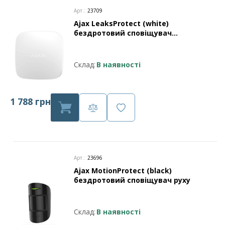
Арт.:
23709
Ajax LeaksProtect (white)
бездротовий сповіщувач
затоплення
Склад:
В наявності
1 788 грн
Арт.:
23696
Ajax MotionProtect (black)
бездротовий сповіщувач руху
Склад:
В наявності