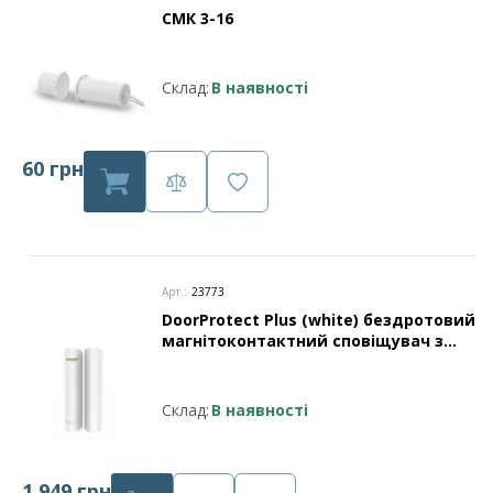
СМК 3-16
Склад:
В наявності
60 грн
Арт.:
23773
DoorProtect Plus (white) бездротовий
магнітоконтактний сповіщувач з
сенсором удару та нахилу
Склад:
В наявності
1 949 грн