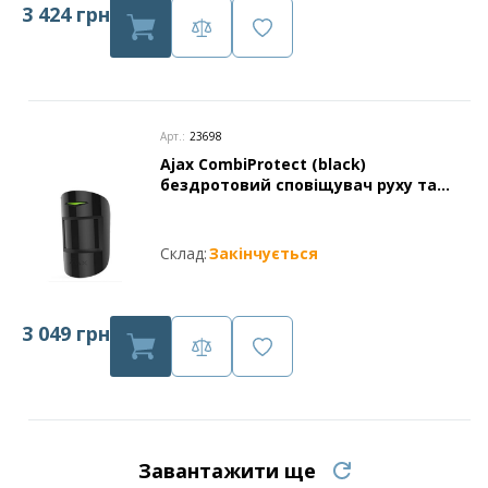
3 424 грн
Арт.:
23698
Ajax CombiProtect (black)
бездротовий сповіщувач руху та
розбиття скла
Склад:
Закінчується
3 049 грн
Завантажити ще