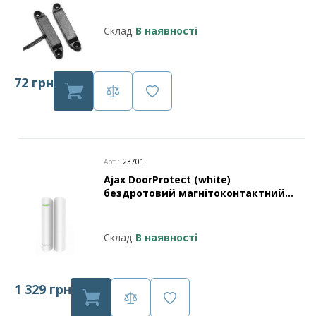
Склад:
В наявності
72 грн
Арт.:
23701
Ajax DoorProtect (white)
бездротовий магнітоконтактний
сповіщувач
Склад:
В наявності
1 329 грн