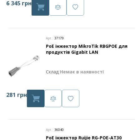
6 345 грн
Арт.:
37179
PoE інжектор MikroTik RBGPOE для
продуктів Gigabit LAN
Склад:
Немає в наявності
281 грн
Арт.:
36040
PoE інжектор Ruijie RG-POE-AT30