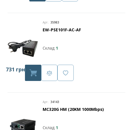
Арт.:
35983
EW-PSE101F-AC-AF
Склад:
1
731 грн
Арт.:
34143
MC320G HM (20KM 1000Mbps)
Склад:
1