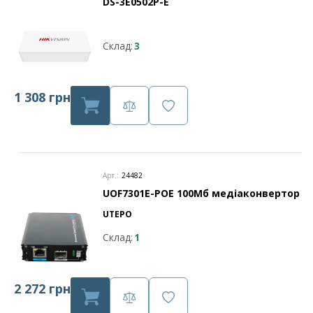
DS-3E0502P-E
Склад:
3
1 308 грн
Арт.:
24482
UOF7301E-POE 100Мб медіаконвертор
UTEPO
Склад:
1
2 272 грн