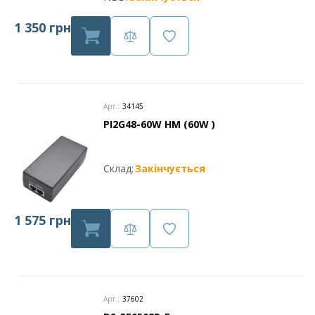
1 350 грн
Арт.:
34145
PI2G48-60W HM (60W )
Склад:
Закінчується
1 575 грн
Арт.:
37602