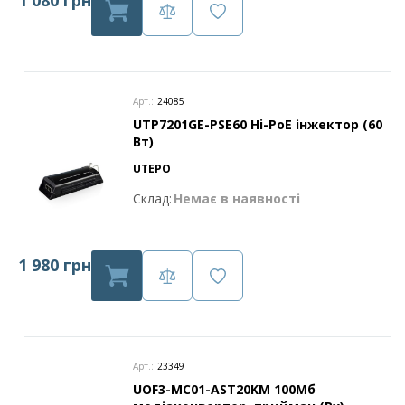
1 080 грн
Арт.:
24085
UTP7201GE-PSE60 Hi-PoE інжектор (60
Вт)
UTEPO
Склад:
Немає в наявності
1 980 грн
Арт.:
23349
UOF3-MC01-AST20KM 100Мб