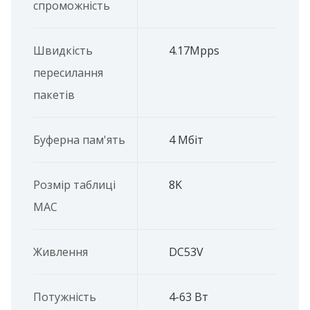
спроможність
Швидкість
4.17Mpps
пересилання
пакетів
Буферна пам'ять
4 Мбіт
Розмір таблиці
8K
MAC
Живлення
DC53V
Потужність
4-63 Вт