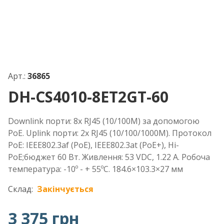
Арт.:
36865
DH-CS4010-8ET2GT-60
Downlink порти: 8x RJ45 (10/100M) за допомогою
PoE. Uplink порти: 2x RJ45 (10/100/1000M). Протокол
PoE: IEEE802.3af (PoE), IEEE802.3at (PoE+), Hi-
PoE;бюджет 60 Вт. Живлення: 53 VDC, 1.22 A. Робоча
температура: -10º - + 55ºC. 184.6×103.3×27 мм
Склад:
Закінчується
3 375 грн