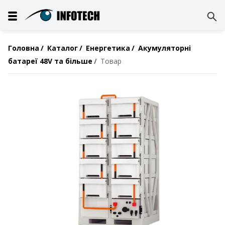
Головна
Каталог
Енергетика
Акумуляторні
батареї 48V та більше
Товар