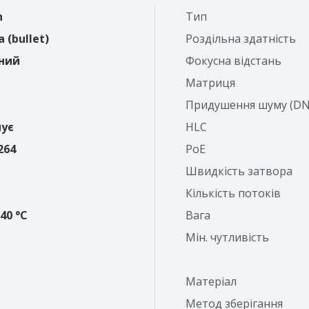
n
Тип
 (bullet)
Роздільна здатність
ний
Фокусна відстань
Матриця
Придушення шуму (DN
ує
HLC
264
PoE
Швидкість затвора
Кількість потоків
+40 °C
Вага
Мін. чутливість
Матеріал
Метод зберігання