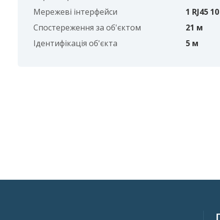
Мережеві інтерфейси
1 RJ45 1
Спостереження за об'єктом
21 м
Ідентифікація об'єкта
5 м