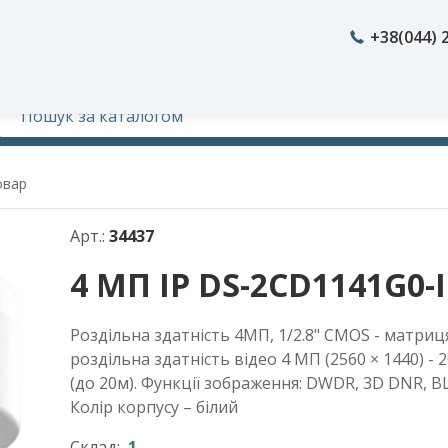
+38(044) 
овар
Арт.:
34437
4 МП IP DS-2CD1141G0-I
Роздільна здатність 4МП, 1/2.8" CMOS - матриця
роздільна здатність відео 4 МП (2560 × 1440) - 2
(до 20м). Функції зображення: DWDR, 3D DNR, B
Колір корпусу – білий
Склад:
1