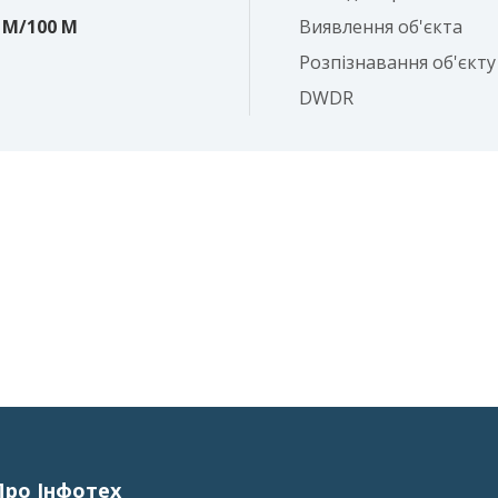
0 M/100 M
Виявлення об'єкта
Розпізнавання об'єкту
DWDR
Про Інфотех