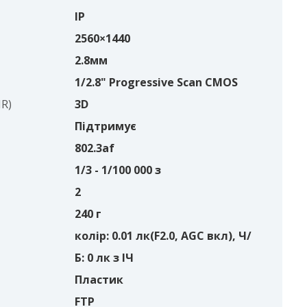
IP
2560×1440
2.8мм
1/2.8" Progressive Scan CMOS
R)
3D
Підтримує
802.3af
1/3 - 1/100 000 з
2
240 г
колір: 0.01 лк(F2.0, AGC вкл), Ч/
Б: 0 лк з ІЧ
Пластик
FTP