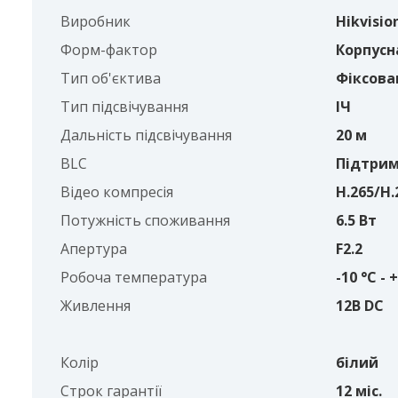
Виробник
Hikvisio
Форм-фактор
Корпусна
Тип об'єктива
Фіксова
Тип підсвічування
ІЧ
Дальність підсвічування
20 м
BLC
Підтрим
Відео компресія
H.265/H.
Потужність споживання
6.5 Вт
Апертура
F2.2
Робоча температура
-10 °C - 
Живлення
12В DC
Колір
білий
Строк гарантії
12 міс.