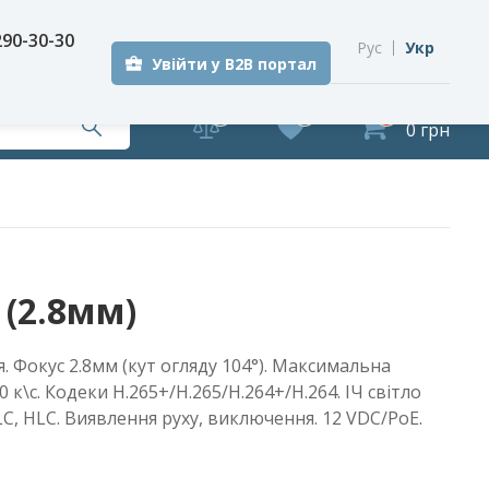
290-30-30
Рус
Укр
Увійти у B2B портал
0
0
0
0 грн
 (2.8мм)
. Фокус 2.8мм (кут огляду 104°). Максимальна
0 к\с. Кодеки H.265+/H.265/H.264+/H.264. ІЧ світло
LC, HLC. Виявлення руху, виключення. 12 VDC/PoE.