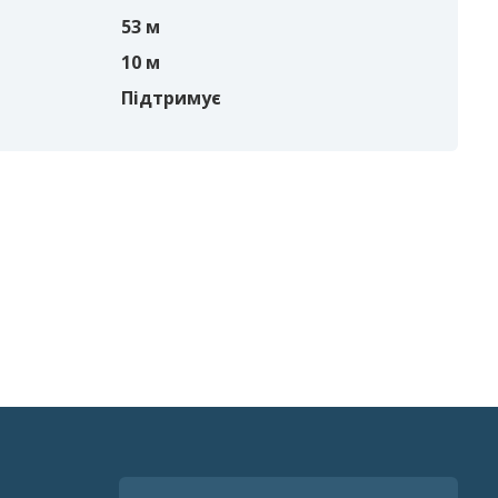
53 м
10 м
Підтримує