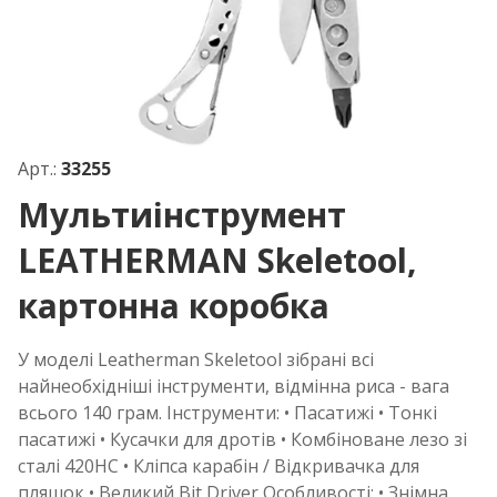
Арт.:
33255
Мультиінструмент
LEATHERMAN Skeletool,
картонна коробка
У моделі Leatherman Skeletool зібрані всі
найнеобхідніші інструменти, відмінна риса - вага
всього 140 грам. Інструменти: • Пасатижі • Тонкі
пасатижі • Кусачки для дротів • Комбіноване лезо зі
сталі 420HC • Кліпса карабін / Відкривачка для
пляшок • Великий Bit Driver Особливості: • Знімна