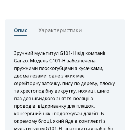
Опис
Характеристики
Зручний мультитул G101-H від компанії
Ganzo. Модель G101-H забезпечена
пружними плоскогубцями з кусачками,
двома лезами, одне з яких має
серейторну заточку, пилу по дереву, плоску
та хрестоподібну викрутку, ножиці, шило,
паз для швидкого зняття ізоляції з
проводів, відкривачку для пляшок,
консервний ніж і подовжувач для біт. В
окремому блоці, який йде в комплекті з
мультитулом G101-H, знаходиться набір біт