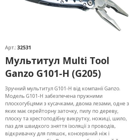
Арт.:
32531
Мультитул Multi Tool
Ganzo G101-H (G205)
Зручний мультитул G101-H від компанії Ganzo.
Модель G101-H забезпечена пружними
плоскогубцями з кусачками, двома лезами, одне з
яких має серейторну заточку, пилу по дереву,
плоску та хрестоподібну викрутку, ножиці, шило,
паз для швидкого зняття ізоляції з проводів,
відкривачку для пляшок, консервний ніж і