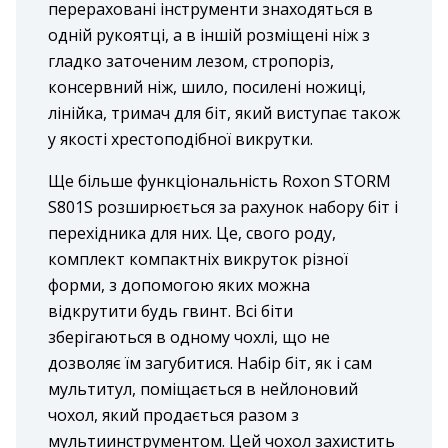
перераховані інструменти знаходяться в
одній рукоятці, а в іншій розміщені ніж з
гладко заточеним лезом, стропоріз,
консервний ніж, шило, посилені ножиці,
лінійка, тримач для біт, який виступає також
у якості хрестоподібної викрутки.
Ще більше функціональність Roxon STORM
S801S розширюється за рахунок набору біт і
перехідника для них. Це, свого роду,
комплект компактніх викруток різної
форми, з допомогою яких можна
відкрутити будь гвинт. Всі біти
зберігаються в одному чохлі, що не
дозволяє їм загубитися. Набір біт, як і сам
мультитул, поміщається в нейлоновий
чохол, який продається разом з
мультиинструментом. Цей чохол захистить