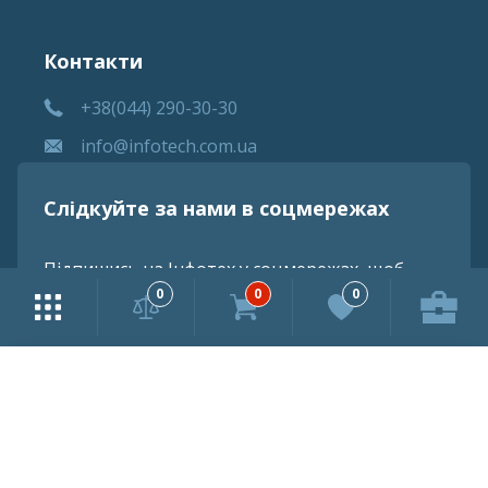
Контакти
+38(044) 290-30-30
info@infotech.com.ua
Слідкуйте за нами в соцмережах
Підпишись на Інфотех у соцмережах, щоб
знати про всі оновлення
0
0
0
Iнформацiя, надана на сайтi, є конфiденцiйною i не пiдлягяє
розголошенню.