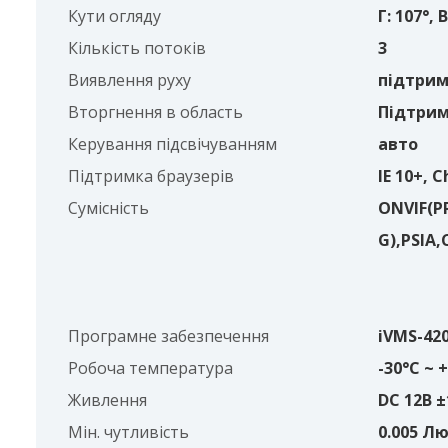
Кути огляду
Г: 107°, В
Кількість потоків
3
Виявлення руху
підтрим
Вторгнення в область
Підтрим
Керування підсвічуванням
авто
Підтримка браузерів
IE 10+, 
Сумісність
ONVIF(PR
G),PSIA,
Програмне забезпечення
iVMS-420
Робоча температура
-30°C ~ 
Живлення
DC 12В 
Мін. чутливість
0.005 Лю