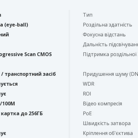
n
Тип
 (eye-ball)
Роздільна здатність
ний
Фокусна відстань
Дальність підсвічуван
rogressive Scan CMOS
Підтримка роздільної 
/ транспортний засіб
Придушення шуму (DN
ується
WDR
ує
ROI
M/100M
Відео компресія
 картка до 256ГБ
PoE
Швидкість затвора
ує
Кріплення об'єктива