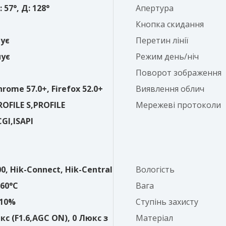
: 57°, Д: 128°
Апертура
Кнопка скидання
ує
Перетин лінії
ує
Режим день/ніч
Поворот зображення
Chrome 57.0+, Firefox 52.0+
Виявлення облич
OFILE S,PROFILE
Мережеві протоколи
CGI,ISAPI
0, Hik-Connect, Hik-Central
Вологість
+60°C
Вага
±10%
Ступінь захисту
кс (F1.6,AGC ON), 0 Люкс з
Матеріал