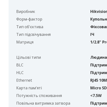
Виробник
Hikvisio
Форм-фактор
Купольна
Тип об'єктива
Фіксова
Тип підсвічування
ІЧ
Матриця
1/2.8" P
Цільові типи
Людина 
BLC
Підтрим
HLC
Підтрим
Ethernet
RJ45 10
Карта пам'яті
Micro SD
Потужність споживання
<7.5W
Повільна витримка затвора
Підтрим