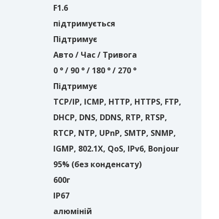
F1.6
підтримується
Підтримує
Авто / Час / Тривога
0 ° / 90 ° / 180 ° / 270 °
Підтримує
TCP/IP, ICMP, HTTP, HTTPS, FTP,
DHCP, DNS, DDNS, RTP, RTSP,
RTCP, NTP, UPnP, SMTP, SNMP,
IGMP, 802.1X, QoS, IPv6, Bonjour
95% (без конденсату)
600г
IP67
алюміній