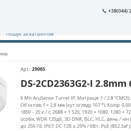
+38(044) 
овар
Арт.:
29065
DS-2CD2363G2-I 2.8mm 6
6 Мп AcuSense Turret IP; Матриця: 1 / 2.8 "CMOS; 
Об'єктив: f = 2,8 мм (кут огляду 107 °); Колір: 0,00
1800 - 20 к / с; 2688 × 1 520, 1920 × 1080, 1280 × 
особи, WDR 120дБ, 3D DNR, BLC, HLC, день / ніч (
до 256 Гб; IP67; DC 12В ± 25% / 6Вт, PoE (802.3af )