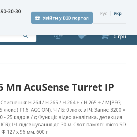
290-30-30
Рус
Укр
Увійти у B2B портал
0
0
0
0 грн
 Мп AcuSense Turret IP
Стиснення: H.264 / Н.265 / H.264 + / Н.265 + / MJPEG;
5 люкс ( F1.6, AGC ON), Ч / Б: 0 люкс з ІЧ; Запис: 3200 ×
720 - 25 кадрів / с; Функції: відео аналітика, детекция
ICR); ІЧ-підсвічування до 30 м. Слот пам'яті: micro SD
; Ф 127 х 96 мм, 600 г