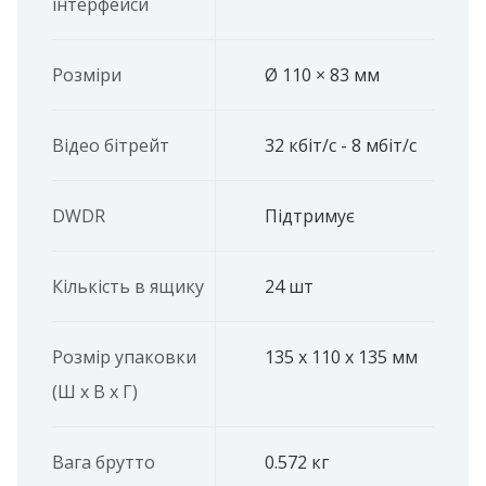
інтерфейси
Розміри
Ø 110 × 83 мм
Відео бітрейт
32 кбіт/с - 8 мбіт/с
DWDR
Підтримує
Кількість в ящику
24 шт
Розмір упаковки
135 x 110 x 135 мм
(Ш х В х Г)
Вага брутто
0.572 кг