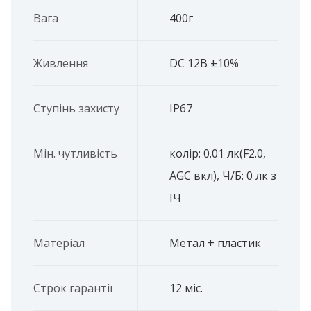
Вага
400г
Живлення
DC 12В ±10%
Ступінь захисту
IP67
Мін. чутливість
колір: 0.01 лк(F2.0,
AGC вкл), Ч/Б: 0 лк з
ІЧ
Матеріал
Метал + пластик
Строк гарантії
12 міс.