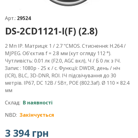
Арт.:
29524
DS-2CD1121-I(F) (2.8)
2 Мп IP. Матриця: 1 / 2.7 "CMOS. Стиснення: H.264 /
MJPEG. Об'єктив f = 2.8 мм (кут огляду 112 °).
Чутливість: 0.01 лк (F2.0, AGC вкл), Ч / Б 0 лк з ІЧ.
Запис : 1080р - 25 к / с. Функції: DWDR, день / ніч
(ICR), BLC, 3D-DNR, ROI. ІЧ підсвічування до 30
метрів. IP67, DC 12В / 5Вт, POE (802.3af). Ø 110 × 82.4
мм
Склад:
В наявності
NBD:
Закінчується
3 394 грн