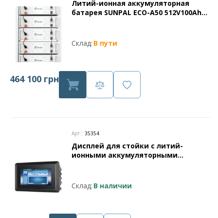
Литий-ионная аккумуляторная
батарея SUNPAL ECO-A50 512V100Ah
51.2KWh (10 модулей в стойке)
Склад:
В пути
464 100 грн
Арт.:
35354
Дисплей для стойки с литий-
ионными аккумуляторными
батареями серии ECO-A
Склад:
В наличии