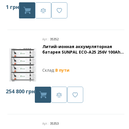
1 грн
Арт.:
35352
Литий-ионная аккумуляторная
батарея SUNPAL ECO-A25 256V 100Ah
25.6KWh (5 модулей в стойке)
Склад:
В пути
254 800 грн
Арт.:
35353