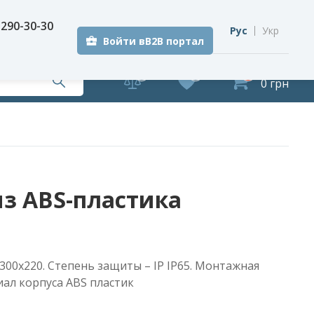
 290-30-30
Рус
Укр
Войти вB2B портал
0
0
0
0 грн
з ABS-пластика
300х220. Степень защиты – IP IP65. Монтажная
ал корпуса ABS пластик