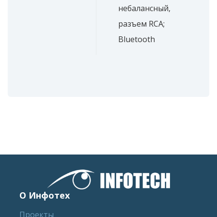
небалансный,
разъем RCA;
Bluetooth
О Инфотех
Проекты