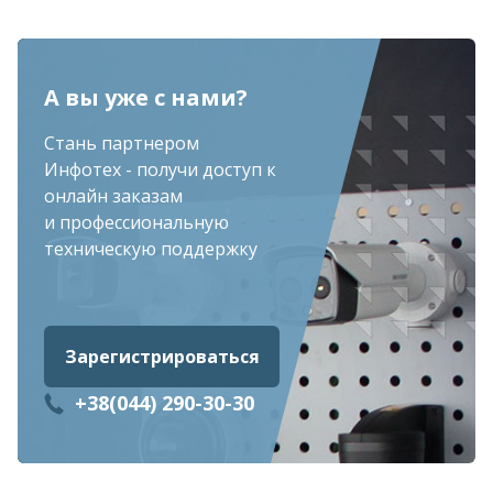
А вы уже с нами?
Стань партнером
Инфотех - получи доступ к
онлайн заказам
и профессиональную
техническую поддержку
Зарегистрироваться
+38(044) 290-30-30