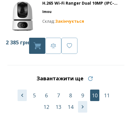
H.265 Wi-Fi Ranger Dual 10MP (IPC-
S2XP-10M0WED)
Imou
Склад:
Закінчується
2 385 грн
Завантажити ще
5
6
7
8
9
10
11
12
13
14