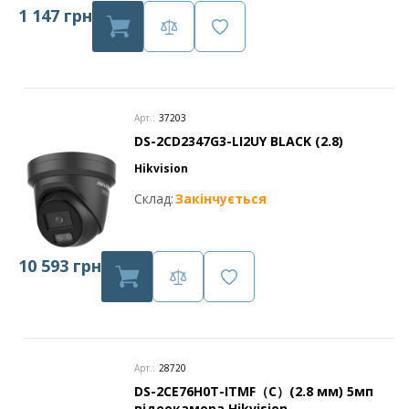
1 147 грн
Арт.:
37203
DS-2CD2347G3-LI2UY BLACK (2.8)
Hikvision
Склад:
Закінчується
10 593 грн
Арт.:
28720
DS-2CE76H0T-ITMF（C）(2.8 мм) 5мп
відеокамера Hikvision