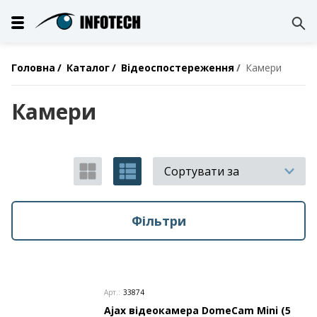
Головна
Каталог
Відеоспостереження
Камери
Камери
Сортувати за
Фільтри
Арт.:
33874
Ajax відеокамера DomeCam Mini (5