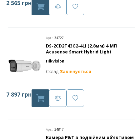
2 565 грн
Арт.:
34727
DS-2CD2T43G2-4LI (2.8мм) 4 МП
Acusense Smart Hybrid Light
Hikvision
Склад:
Закінчується
7 897 грн
Арт.:
34817
Камера P&T з подвійним об’єктивом