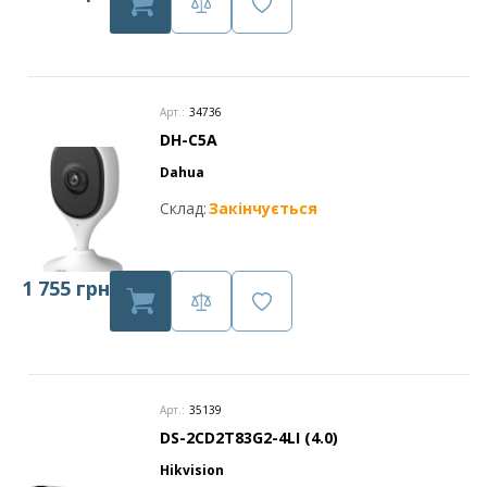
Арт.:
34736
DH-C5A
Dahua
Склад:
Закінчується
1 755 грн
Арт.:
35139
DS-2CD2T83G2-4LI (4.0)
Hikvision