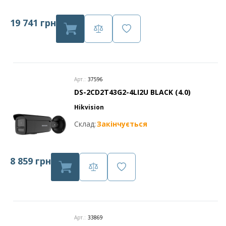
19 741 грн
Арт.:
37596
DS-2CD2T43G2-4LI2U BLACK (4.0)
Hikvision
Склад:
Закінчується
8 859 грн
Арт.:
33869