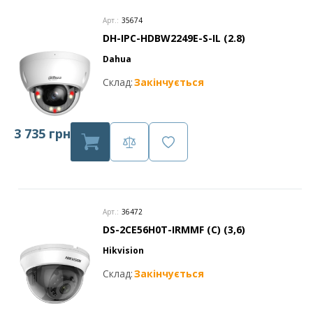
Арт.:
35674
DH-IPC-HDBW2249E-S-IL (2.8)
Dahua
Склад:
Закінчується
3 735 грн
Арт.:
36472
DS-2CE56H0T-IRMMF (C) (3,6)
Hikvision
Склад:
Закінчується