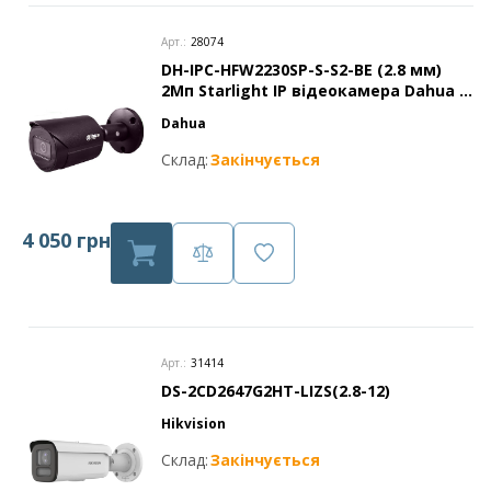
Арт.:
28074
DH-IPC-HFW2230SP-S-S2-BE (2.8 мм)
2Mп Starlight IP відеокамера Dahua c
ІК підсвічуванням
Dahua
Склад:
Закінчується
4 050 грн
Арт.:
31414
DS-2CD2647G2HT-LIZS(2.8-12)
Hikvision
Склад:
Закінчується