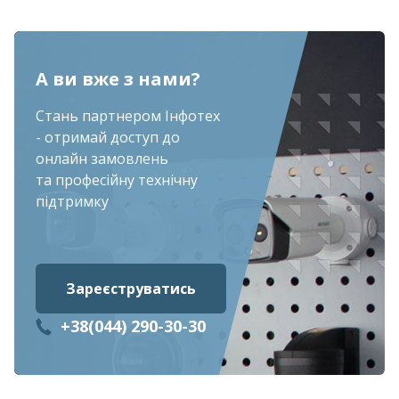
А ви вже з нами?
Стань партнером Інфотех
- отримай доступ до
онлайн замовлень
та професійну технічну
підтримку
Зареєструватись
+38(044) 290-30-30