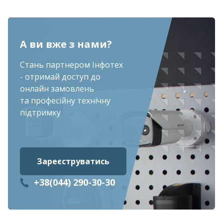
А ви вже з нами?
Стань партнером Інфотех
- отримай доступ до
онлайн замовлень
та професійну технічну
підтримку
Зареєструватись
+38(044) 290-30-30